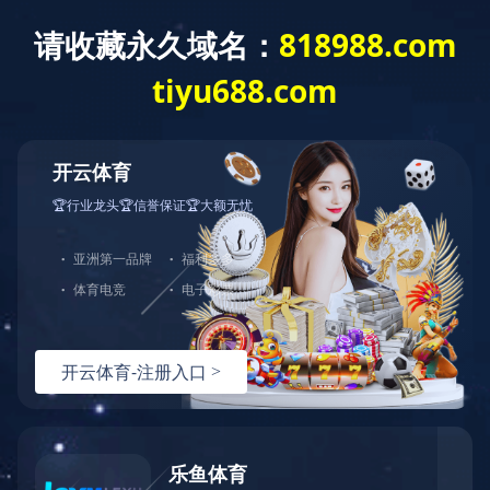
人才招聘
网
站
公司简介
企业文化
发展历程
领导致辞
首
页
人才招聘
关
于
我
们
岗位：测绘技术人员
学历：全日制大专及以上
资
数量：长期有效，择优录用
质
荣
专业：测绘类专业及相关专业
誉
工作年限：不限
薪资：5000-8000元不等
主