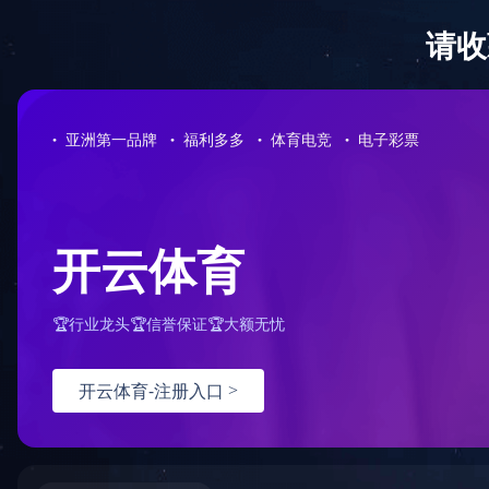
公司简介
企业文化
发展历程
领导
星空体育·（中国）官方网站成立于2017年，总部
统工程乙级、水土保持监测等多项专业资质。已通过ISO9001:2
公司荣获AAA级信用企业、重合同守信用企业称号
公司是山东科技大学“政、产、学、研、用”全面战
协会和山东省测绘地理信息行业协会会员单位。