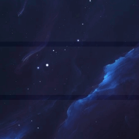
龙远勘测坚持高标准、高要求规划发展格局，业务范围持续拓展，
致力成为以工程测量、地理信息技术、工程勘察为核心竞争力的
测、基坑监测、地铁轨道交通类施工监测、各类精密变形测量等
测量、规划核实、地形图测绘、规划放验线、日照分析测量、矿
勘测定界、地籍测绘、不动产测绘监理等。
更新、房地一体等调查类项目。
灾害评估、环境安全评估、土地复垦方案、土壤污染调查、林地
水平专业人才与先进仪器设备。现拥有优秀员工55人，其中专业
已累计获得专利、软件著作权等知识产权几十余项，拥有一支年轻
备60余套，包括先进的GPS、全站仪、电子水准仪、测绘无人
。
基础建设，做强勘测事业”的责任担当，星空体育·（中国）官方网
地理信息产业发展的重大机遇，公司将致力于地理空间信息资源