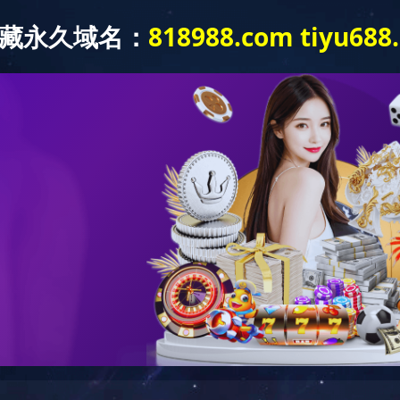
关于我们
网站首
关于我
资质荣
主营业
项目案
新
致辞
加盟合作
页
们
誉
务
例
态
公司简介
共绘时代经纬·同创空间价值
位于山东省济南市。公司深耕勘察测绘领域，持有工程测量甲级、
015质量管理体系、ISO14001:2015环境管理体系和ISO450
，并获评科技型中小企业、创新型中小企业、高新技术企业及专精
略合作单位，并与山东科技大学、山东农业大学、山东航空学院等