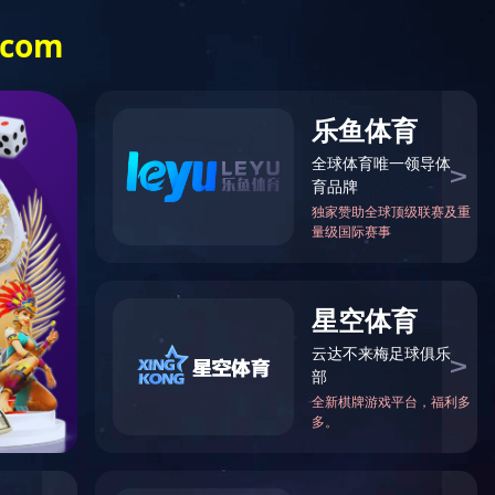
闻动
员工天
人才招
STARSKY SPO
首页
地
聘
RT
界线与不动产测绘甲级、摄影测量与遥感乙级、地理信息系
01:2018职业健康安全管理体系认证。
特新中小企业。
高校共建教学实践基地。同时，公司也是中国地理信息产业