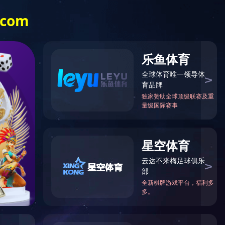
闻动
员工天
人才招
STARSKY SPO
首页
地
聘
RT
雷夜述怀
2025-07-11
惊雷破夜雨初晴，半枕残梦忽然听。 声如江海倾天落，真龙
亦恐坠泥泞。