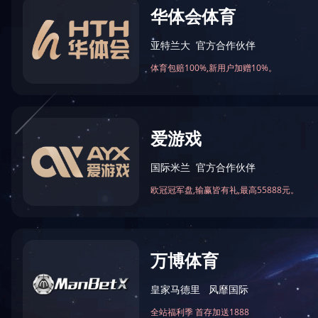
关于
资
友情链接
我们
誉
公司简
资
中国山东政府采购网
介
企业文
荣
软
山东省住房和城乡建设厅官网
化
发展历
专
山东省自然资源厅官网
程
领导致
山东省测绘地理信息行业协会官网
辞
加盟合
作
页面版权所有 ©
爱游戏·体育
|
米兰体育
|
开云体育
|
米兰网页版·官方端在线
|
华体会体育